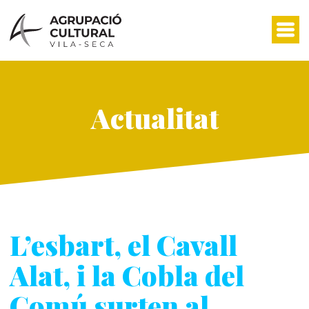
Skip
to
content
Actualitat
L’esbart, el Cavall
Alat, i la Cobla del
Comú surten al