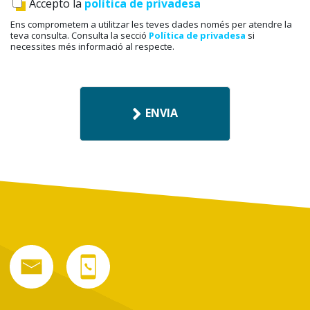
P
Accepto la
política de privadesa
R
Ens comprometem a utilitzar les teves dades només per atendre la
I
teva consulta. Consulta la secció
Política de privadesa
si
V
necessites més informació al respecte.
A
C
I
T
A
ENVIA
T
*