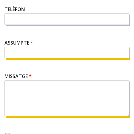
R
E
TELÈFON
U
ASSUMPTE
*
MISSATGE
*