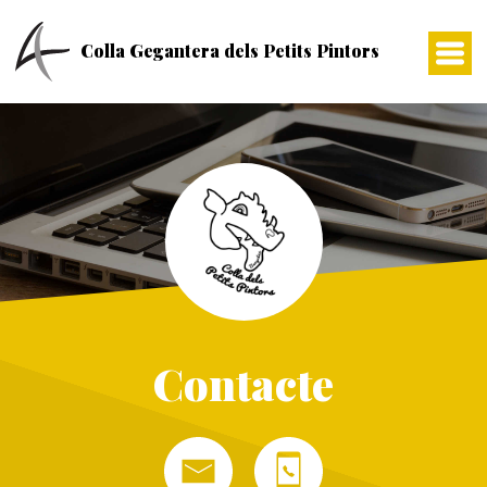
Skip
to
Colla Gegantera dels Petits Pintors
content
Contacte