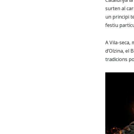
surten al car
un principi 
festiu particu
A Vila-seca, 
d’Olzina, el 
tradicions po