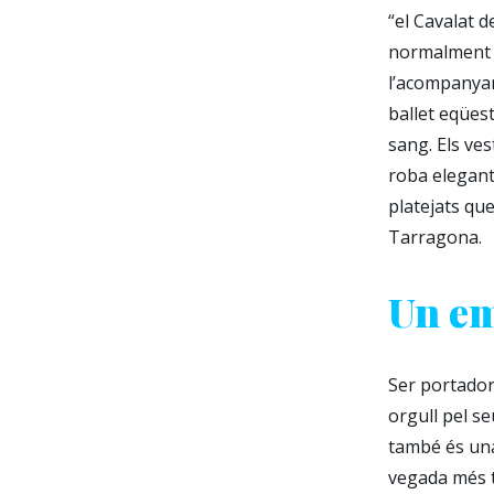
“el Cavalat d
normalment p
l’acompanyam
ballet eqüest
sang. Els ves
roba elegant 
platejats que
Tarragona.
Un em
Ser portador 
orgull pel se
també és una
vegada més t