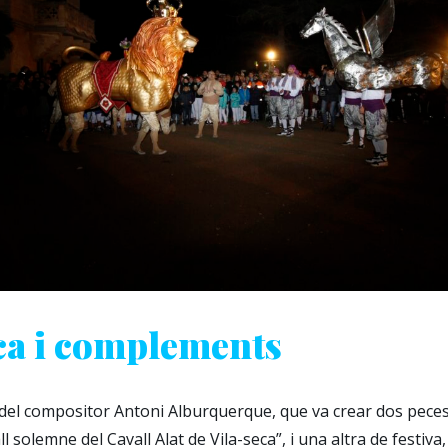
a i complements
el compositor Antoni Alburquerque, que va crear dos peces
l solemne del Cavall Alat de Vila-seca”, i una altra de festiva