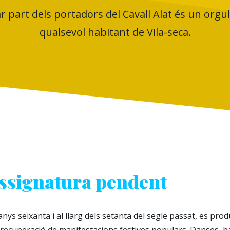
 part dels portadors del Cavall Alat és un orgul
qualsevol habitant de Vila-seca.
ssignatura pendent
 anys seixanta i al llarg dels setanta del segle passat, es prod
 recuperació de manifestacions festives populars. Danses, bal