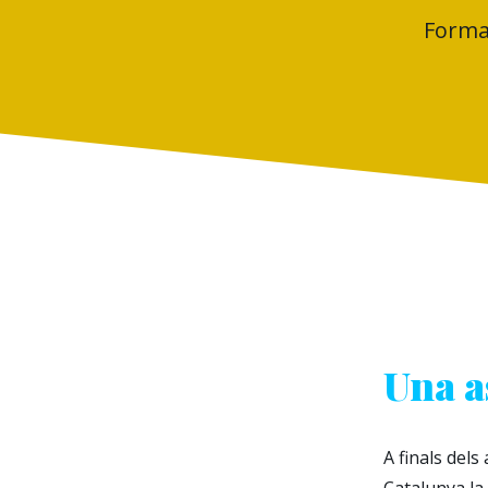
Formar
Una a
A finals dels
Catalunya la