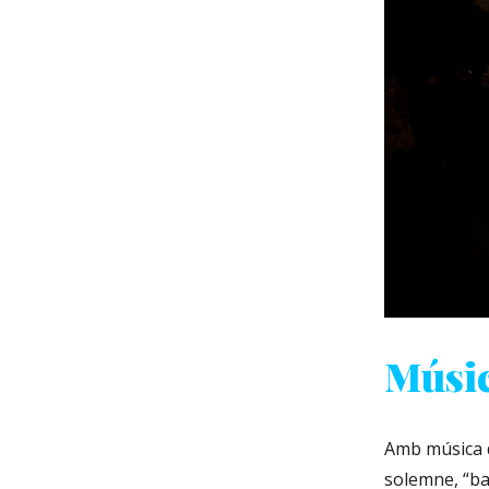
Músic
Amb música d
solemne, “bal