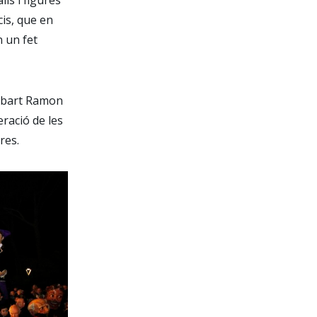
cis, que en
n un fet
’Esbart Ramon
eració de les
res.