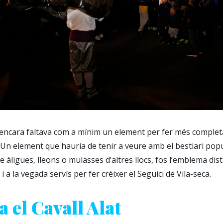
 encara faltava com a mínim un element per fer més comple
 Un element que hauria de tenir a veure amb el bestiari popul
e àligues, lleons o mulasses d’altres llocs, fos l’emblema dist
 i a la vegada servís per fer créixer el Seguici de Vila-seca.
a el Cavall Alat