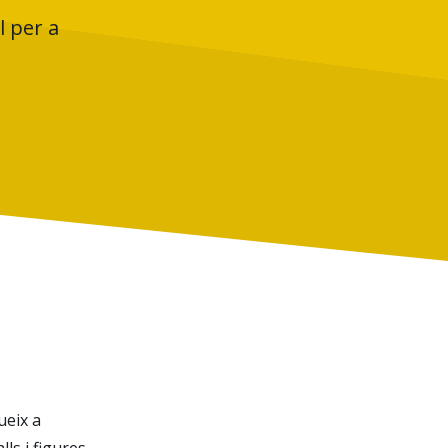
l per a
ueix a
ls i figures