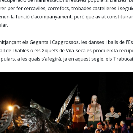
rer per fer cercaviles, correfocs, trobades castelleres i segui
tenen la funció d’acompanyament, però que aviat constituira
lar.
mitjançant els Gegants i Capgrossos, les danses i balls de l
Ball de Diables o els Xiquets de Vila-seca es produeix la recup
pulars, a les quals s’afegirà, ja en aquest segle, els Trabucai