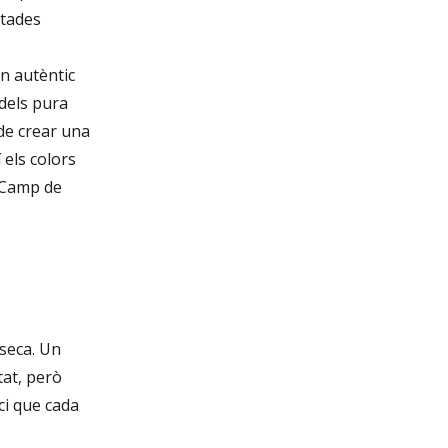
etades
n autèntic
 dels pura
 de crear una
 els colors
l Camp de
-seca. Un
tat, però
ci que cada