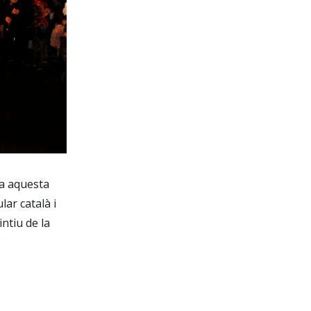
ta aquesta
ar català i
intiu de la