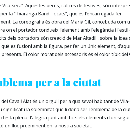
e Vila-seca”. Aquestes peces, i altres de festives, són interpr
er la “Txaranga Band Tocats”, que és l’encarregada fer
ent. La coreografia és obra del Marià Gil, concebuda com u
re on el portador condueix l’element amb l’elegància i l’estil
tits dels portadors són creació de Mar Altadill, sobre la idea
què es fusioni amb la figura, per fer un únic element, d’aquí
 presenta. El color morat dels accessoris és el color típic de
blema per a la ciutat
del Cavall Alat és un orgull per a qualsevol habitant de Vila
u significat i la solemnitat que li dóna ser l’emblema de la ciu
 festa plena d’alegria junt amb tots els elements d’un segui
é un lloc preeminent en la nostra societat.