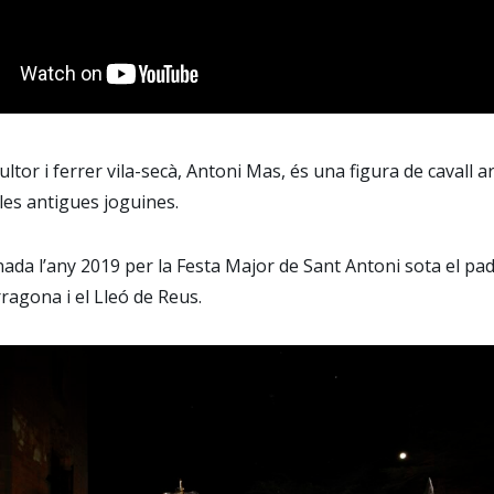
ultor i ferrer vila-secà, Antoni Mas, és una figura de cavall a
les antigues joguines.
nada l’any 2019 per la Festa Major de Sant Antoni sota el pa
rragona i el Lleó de Reus.